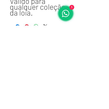
Válido para
qualquer coleção
1
da loja.
Atelier VSDesign
cnpj 17.461.764/0001-87 I E:
106015-1216
+51980167788
Porto Alegre, RS -
BRASIL
Receba nossas
novidades!
Enviar