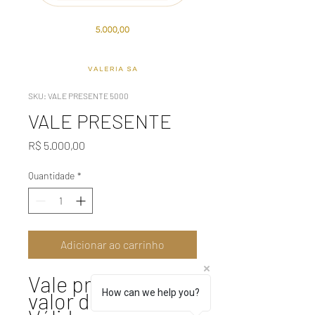
SKU: VALE PRESENTE 5000
VALE PRESENTE
Preço
R$ 5.000,00
Quantidade
*
Adicionar ao carrinho
Vale presente no
How can we help you?
valor de 5.000,