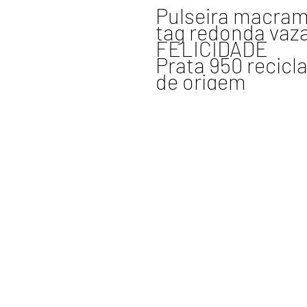
Pulseira macramê
tag redonda vaz
FELICIDADE
Prata 950 recicl
de origem