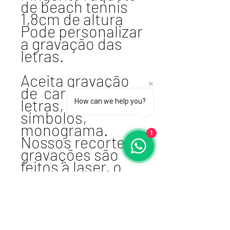
de beach tennis
1,8cm de altura
Pode personalizar
a gravação das
letras.
Aceita gravação
de caracteres -
letras, números,
How can we help you?
símbolos,
monograma.
1
Nossos recortes e
gravações são
feitos à laser, o
que confere
perfeição à joia.