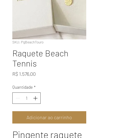
SKU: PgBeachTouro
Raquete Beach
Tennis
Preço
R$ 1.576,00
Quantidade
*
Adicionar ao carrinho
Pingente raquete