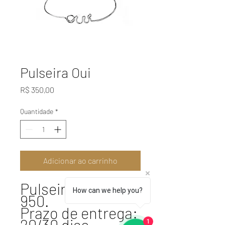
Pulseira Oui
Preço
R$ 350,00
Quantidade
*
Adicionar ao carrinho
Pulseira prata
How can we help you?
950.
Prazo de entrega:
20/30 dias
1