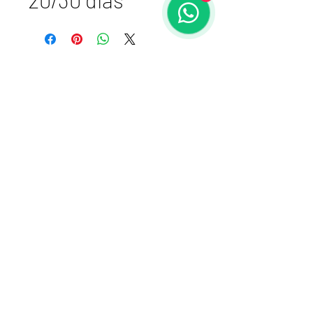
Atelier VSDesign
cnpj 17.461.764/0001-87 I E:
106015-1216
+51980167788
Porto Alegre, RS -
BRASIL
Receba nossas
novidades!
Enviar
©2019 por Atelier Valeria Sa.