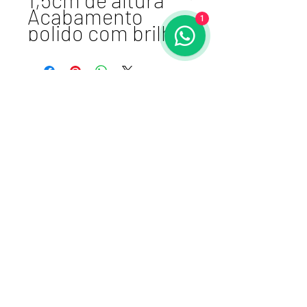
Acabamento
1
polido com brilho.
Atelier VSDesign
cnpj 17.461.764/0001-87 I E:
106015-1216
+51980167788
Porto Alegre, RS -
BRASIL
Receba nossas
novidades!
Enviar