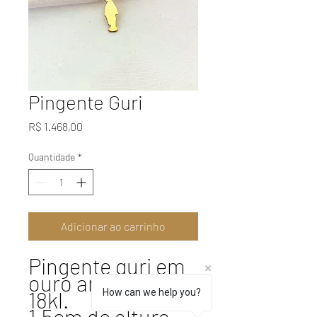
Pingente Guri
Preço
R$ 1.468,00
Quantidade
*
Adicionar ao carrinho
Pingente guri em
ouro amarelo
How can we help you?
18kl.
1,5cm de altura