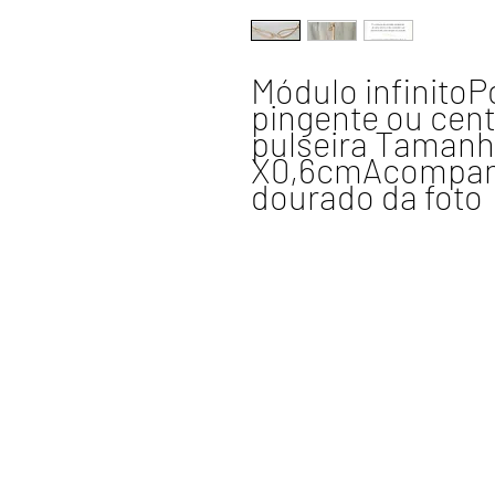
Módulo infinitoP
pingente ou centr
pulseira Tamanho 
X0,6cmAcompanha
dourado da foto