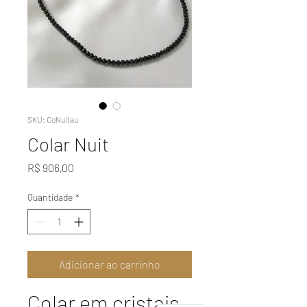
SKU: CoNuitau
Colar Nuit
Preço
R$ 906,00
Quantidade
*
Adicionar ao carrinho
Colar em cristais