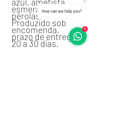
azul, ametista,
esmeralda e
How can we help you?
pérolas.
Produzido sob
encomenda,
1
prazo de entrega
20 a 30 dias.
Atelier VSDesign
cnpj 17.461.764/0001-87 I E:
106015-1216
+51980167788
Porto Alegre, RS -
BRASIL
Receba nossas
novidades!