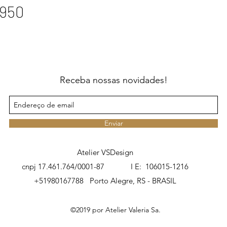
 950
Receba nossas novidades!
Enviar
Atelier VSDesign
cnpj 17.461.764/0001-87 I E: 106015-1216
+51980167788
Porto Alegre, RS - BRASIL
©2019 por Atelier Valeria Sa.