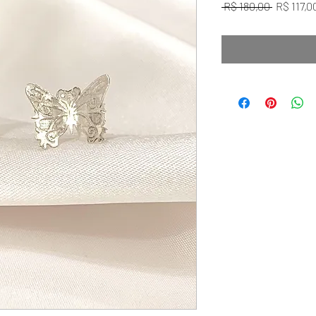
Preço no
 R$ 180,00 
R$ 117,0