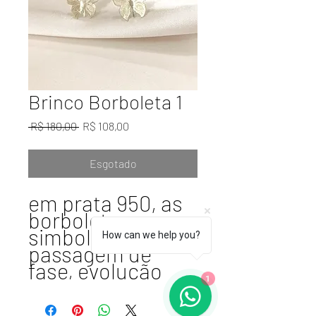
Brinco Borboleta 1
Preço normal
Preço promocional
 R$ 180,00 
R$ 108,00
Esgotado
em prata 950, as
borboletas
simbolizam
How can we help you?
passagem de
fase, evolução
1