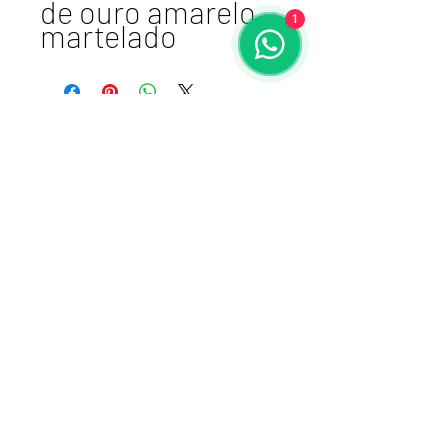
de ouro amarelo 
1
martelado 
Atelier VSDesign
cnpj 17.461.764/0001-87 I E:
106015-1216
+51980167788
Porto Alegre, RS -
BRASIL
Receba nossas
novidades!
Enviar