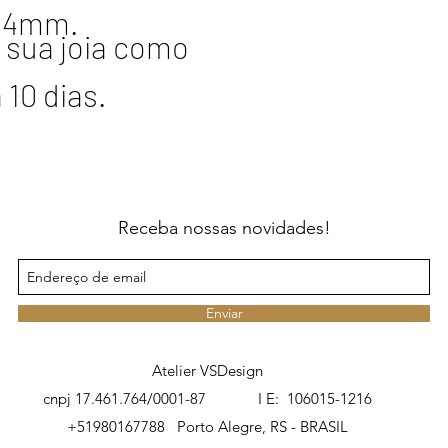
0 4mm.
 sua joia como
 10 dias.
Receba nossas novidades!
Enviar
Atelier VSDesign
cnpj 17.461.764/0001-87 I E: 106015-1216
+51980167788
Porto Alegre, RS - BRASIL