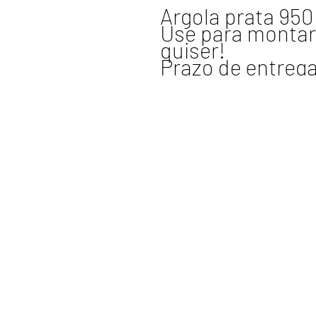
Argola prata 95
Use para montar
quiser!
Prazo de entrega