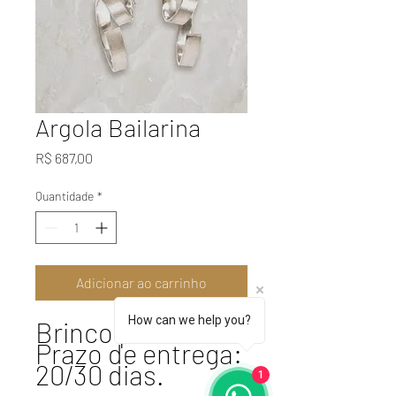
Argola Bailarina
Preço
R$ 687,00
Quantidade
*
Adicionar ao carrinho
How can we help you?
Brinco prata 950
Prazo de entrega:
20/30 dias.
1