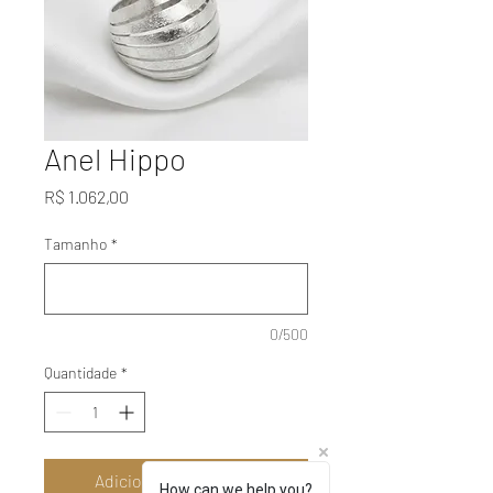
Anel Hippo
Preço
R$ 1.062,00
Tamanho
*
0/500
Quantidade
*
Adicionar ao carrinho
How can we help you?