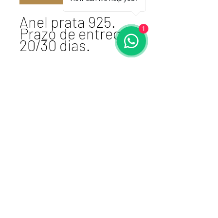
Anel prata 925.
Prazo de entrega:
1
20/30 dias.
Atelier VSDesign
cnpj 17.461.764/0001-87 I E:
106015-1216
+51980167788
Porto Alegre, RS -
BRASIL
Receba nossas
novidades!