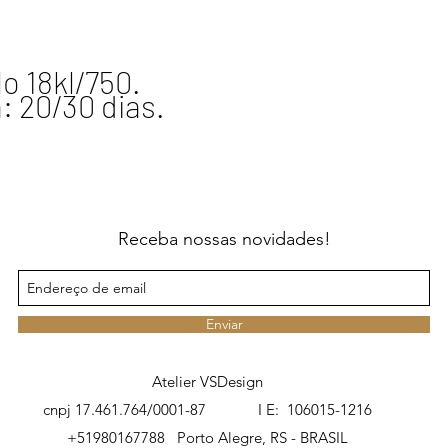
o 18kl/750.
: 20/30 dias.
Receba nossas novidades!
Enviar
Atelier VSDesign
cnpj 17.461.764/0001-87 I E: 106015-1216
+51980167788
Porto Alegre, RS - BRASIL