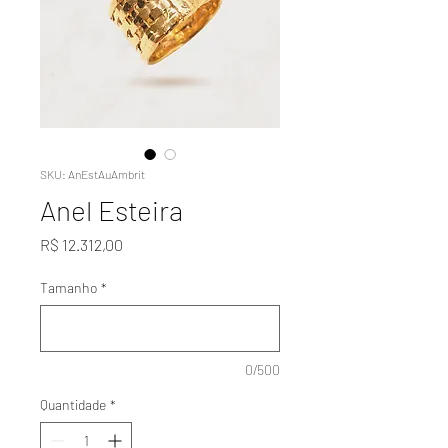
SKU: AnEstAuAmbrit
Anel Esteira
Preço
R$ 12.312,00
Tamanho
*
0/500
Quantidade
*