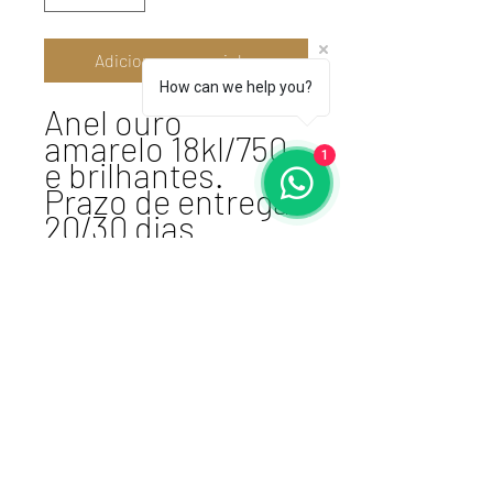
Adicionar ao carrinho
How can we help you?
Anel ouro
amarelo 18kl/750
1
e brilhantes.
Prazo de entrega:
20/30 dias.
Atelier VSDesign
cnpj 17.461.764/0001-87 I E:
106015-1216
+51980167788
Porto Alegre, RS -
BRASIL