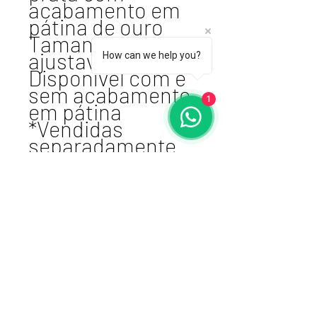
acabamento em
pátina de ouro
Tamanho
ajustavel
How can we help you?
Disponível com e
sem acabamento
1
em pátina
*Vendidas
separadamente
Atelier VSDesign
cnpj 17.461.764/0001-87 I E:
106015-1216
+51980167788
Porto Alegre, RS -
BRASIL