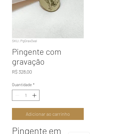
SKU: PgGravOval
Pingente com
gravação
Preço
R$ 328,00
Quantidade
*
Adicionar ao carrinho
Pingente em