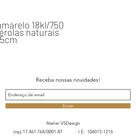
amarelo 18kl/750
pérolas naturais
,5cm
Receba nossas novidades!
Enviar
Atelier VSDesign
cnpj 17.461.764/0001-87 I E: 106015-1216