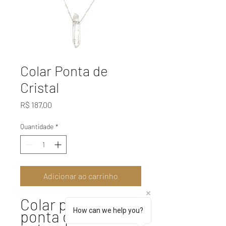
Colar Ponta de
Cristal
Preço
R$ 187,00
Quantidade
*
Adicionar ao carrinho
Colar prata 950 e
How can we help you?
ponta de cristal