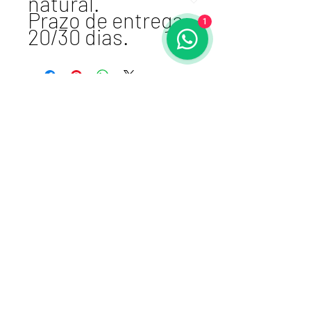
natural.
Prazo de entrega:
1
20/30 dias.
Atelier VSDesign
cnpj 17.461.764/0001-87 I E:
106015-1216
+51980167788
Porto Alegre, RS -
BRASIL
Receba nossas
novidades!
Enviar