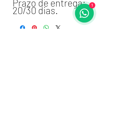
Prazo de entrega:
1
20/30 dias.
Atelier VSDesign
cnpj 17.461.764/0001-87 I E:
106015-1216
+51980167788
Porto Alegre, RS -
BRASIL
Receba nossas
novidades!
Enviar