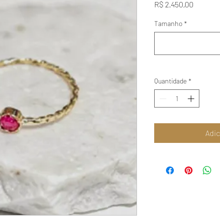
Preço
R$ 2.450,00
Tamanho
*
Quantidade
*
Adic