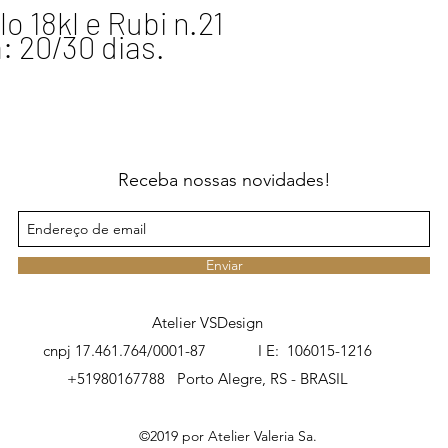
o 18kl e Rubi n.21
: 20/30 dias.
Receba nossas novidades!
Enviar
Atelier VSDesign
cnpj 17.461.764/0001-87 I E: 106015-1216
+51980167788
Porto Alegre, RS - BRASIL
©2019 por Atelier Valeria Sa.